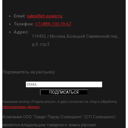
Email:
sales@pt-power.ru
Телефон:
+7 (499) 110-19-67
Адрес:
119435, г.Москва, Большой Саввинский пер.,
д.9, стр.3
Подпишитесь на рассылку
Нажимая кнопку «Подписаться», я даю согласие на сбор и обработку
персональных данных
.
Компания ООО "Смарт Пауэр Солюшенс" (СП Солюшенс)
является владельцем товарного знака ptpower