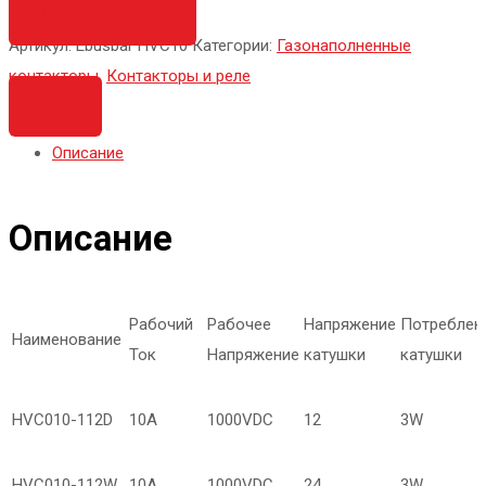
Цена по запросу
Артикул:
Ebusbar HVC10
Категории:
Газонаполненные
контакторы
,
Контакторы и реле
PDF
Описание
Описание
Рабочий
Рабочее
Напряжение
Потреблен
Наименование
Ток
Напряжение
катушки
катушки
HVC010-112D
10А
1000VDC
12
3W
HVC010-112W
10А
1000VDC
24
3W