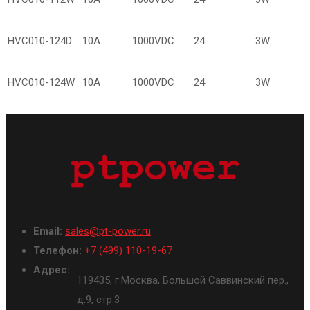
HVC010-124D
10А
1000VDC
24
3W
HVC010-124W
10А
1000VDC
24
3W
Email:
sales@pt-power.ru
Телефон:
+7 (499) 110-19-67
Адрес:
119435, г.Москва, Большой Саввинский пер.,
д.9, стр.3